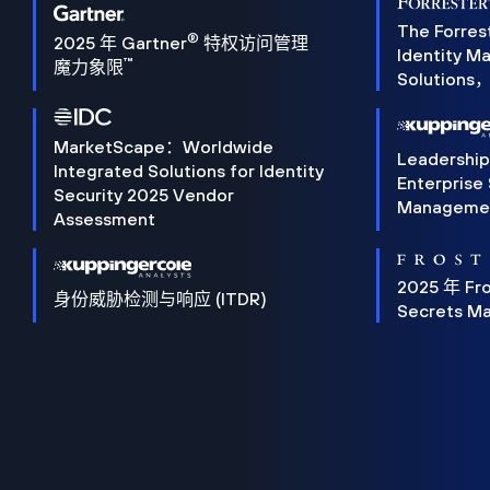
The Forres
®
2025 年 Gartner
特权访问管理
Identity 
™
魔力象限
Solution
MarketScape：Worldwide
Leadershi
Integrated Solutions for Identity
Enterprise
Security 2025 Vendor
Manageme
Assessment
2025 年 Fro
身份威胁检测与响应 (ITDR)
Secrets M