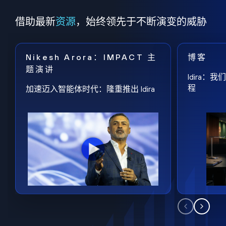
借助最新
资源
，始终领先于不断演变的威胁
Nikesh Arora：IMPACT 主
博客
题演讲
Idira
程
加速迈入智能体时代：隆重推出 Idira