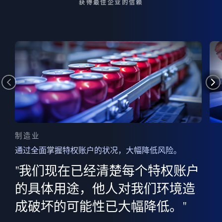
获得最佳企业的信赖
制造业
通过全面掌握特权账户的状况，大幅降低风险。
边
AI
"我们现在已经清楚每个特权账户
全意
的
”
的具体用途，他人对我们环境造
并
成破坏的可能性已大幅降低。"
范