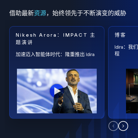
借助最新
资源
，始终领先于不断演变的威胁
Nikesh Arora：IMPACT 主
博客
题演讲
Idira
程
加速迈入智能体时代：隆重推出 Idira