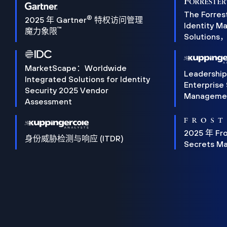
The Forres
®
2025 年 Gartner
特权访问管理
Identity 
™
魔力象限
Solution
MarketScape：Worldwide
Leadershi
Integrated Solutions for Identity
Enterprise
Security 2025 Vendor
Manageme
Assessment
2025 年 Fro
身份威胁检测与响应 (ITDR)
Secrets M