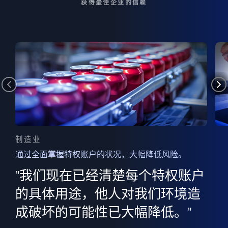
获得最佳企业的信赖
制造业
通过全面掌握特权账户的状况，大幅降低风险。
边
AI
"我们现在已经清楚每个特权账户
全意
的
”
的具体用途，他人对我们环境造
并
成破坏的可能性已大幅降低。"
范