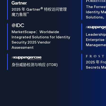
The Forres
®
2025 年 Gartner
特权访问管理
Identity 
™
魔力象限
Solution
MarketScape：Worldwide
Leadershi
Integrated Solutions for Identity
Enterprise
Security 2025 Vendor
Manageme
Assessment
2025 年 Fro
身份威胁检测与响应 (ITDR)
Secrets M