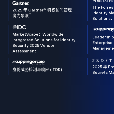
The Forres
®
2025 年 Gartner
特权访问管理
Identity 
™
魔力象限
Solution
MarketScape：Worldwide
Leadershi
Integrated Solutions for Identity
Enterprise
Security 2025 Vendor
Manageme
Assessment
2025 年 Fro
身份威胁检测与响应 (ITDR)
Secrets M