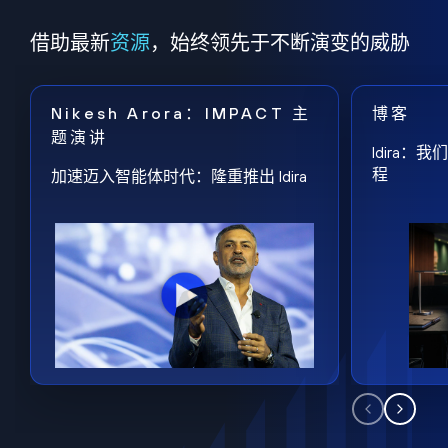
借助最新
资源
，始终领先于不断演变的威胁
Nikesh Arora：IMPACT 主
博客
题演讲
Idira
程
加速迈入智能体时代：隆重推出 Idira