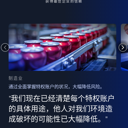
获得最佳企业的信赖
制造业
通过全面掌握特权账户的状况，大幅降低风险。
边
AI
"我们现在已经清楚每个特权账户
全意
的
”
的具体用途，他人对我们环境造
并
成破坏的可能性已大幅降低。"
范