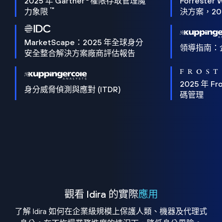
2025 年 Gartner
權限存取管理魔
Forrester 
™
力象限
決方案，202
MarketScape：2025 年全球身分
領導指南：
安全整合解決方案廠商評估報告
2025 年 Fro
身分威脅偵測與應對 (ITDR)
碼管理
觀看 Idira 的實際
應用
了解 Idira 如何在企業級規模上保護人類、機器及代理式