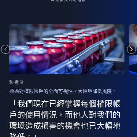
製造業
透過對權限帳戶的全面可視性，大幅地降低風險。
的
器
權限
「我們現在已經掌握每個權限帳
用
的
非
決
戶的使用情況，而他人對我們的
程
憑證
環境造成損害的機會也已大幅地
權