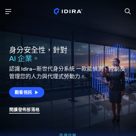
身分安全性，針對
AI 企業。
認識 Idira—新世代身分系統
一款能偵測、控制及
管理您的人力與代理式勞動力。
觀看視訊
閱讀發佈部落格
值得信賴