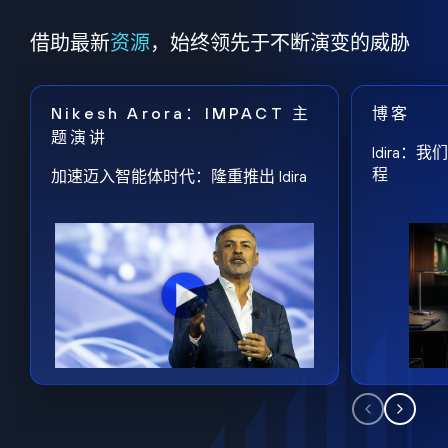
借助最新
资源
，始终领先于不断演变的威胁
Nikesh Arora：IMPACT 主
博客
题演讲
Idira
程
加速迈入智能体时代：隆重推出 Idira