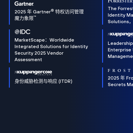
The Forres
®
2025 年 Gartner
特权访问管理
Identity 
™
魔力象限
Solution
MarketScape：Worldwide
Leadershi
Integrated Solutions for Identity
Enterprise
Security 2025 Vendor
Manageme
Assessment
2025 年 Fro
身份威胁检测与响应 (ITDR)
Secrets M