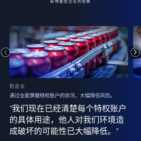
获得最佳企业的信赖
制造业
通过全面掌握特权账户的状况，大幅降低风险。
边
AI
"我们现在已经清楚每个特权账户
全意
的
”
的具体用途，他人对我们环境造
并
成破坏的可能性已大幅降低。"
范