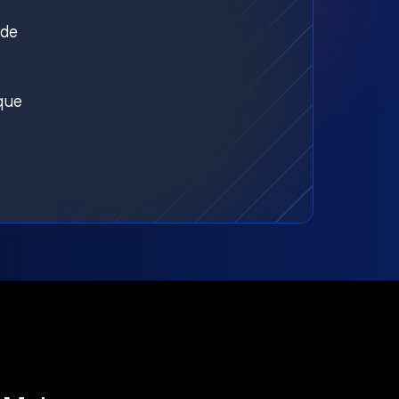
nde
aque