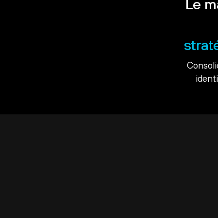
Le m
strat
Consoli
ident