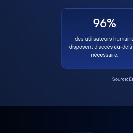
96%
des utilisateurs humain
disposent d’accès au-delà
nécessaire.
Source:
É