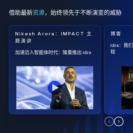
借助最新
资源
，始终领先于不断演变的威胁
Nikesh Arora：IMPACT 主
博客
题演讲
Idira
程
加速迈入智能体时代：隆重推出 Idira