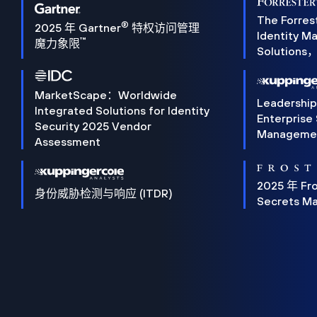
The Forres
®
2025 年 Gartner
特权访问管理
Identity 
™
魔力象限
Solution
MarketScape：Worldwide
Leadershi
Integrated Solutions for Identity
Enterprise
Security 2025 Vendor
Manageme
Assessment
2025 年 Fro
身份威胁检测与响应 (ITDR)
Secrets M