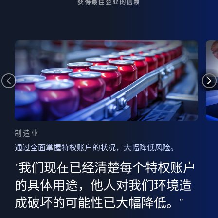
获得最佳企业的信赖
制造业
通过全面掌握特权账户的状况，大幅降低风险。
边
AI
"我们现在已经清楚每个特权账户
全意
的
”
的具体用途，他人对我们环境造
并
成破坏的可能性已大幅降低。"
范