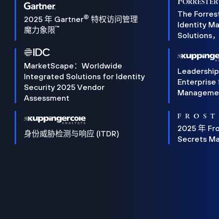
The Forres
®
2025 年 Gartner
特权访问管理
Identity 
™
魔力象限
Solution
MarketScape：Worldwide
Leadershi
Integrated Solutions for Identity
Enterprise
Security 2025 Vendor
Manageme
Assessment
2025 年 Fro
身份威胁检测与响应 (ITDR)
Secrets M