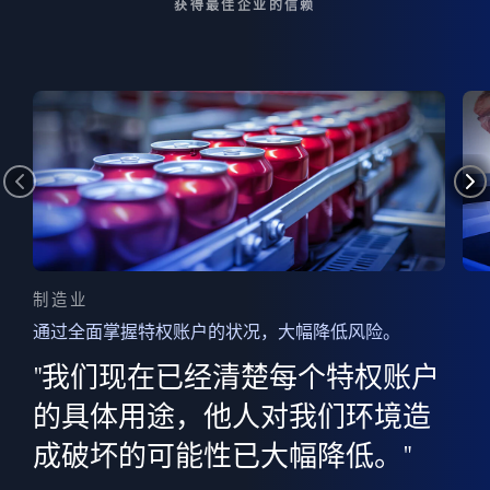
获得最佳企业的信赖
制造业
通过全面掌握特权账户的状况，大幅降低风险。
边
AI
"我们现在已经清楚每个特权账户
全意
的
”
的具体用途，他人对我们环境造
并
成破坏的可能性已大幅降低。"
范