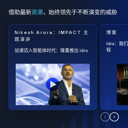
借助最新
资源
，始终领先于不断演变的威胁
Nikesh Arora：IMPACT 主
博客
题演讲
Idira
程
加速迈入智能体时代：隆重推出 Idira