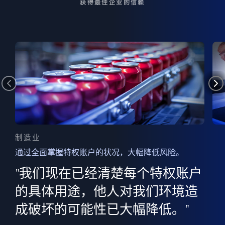
获得最佳企业的信赖
制造业
通过全面掌握特权账户的状况，大幅降低风险。
边
AI
"我们现在已经清楚每个特权账户
全意
的
”
的具体用途，他人对我们环境造
并
成破坏的可能性已大幅降低。"
范