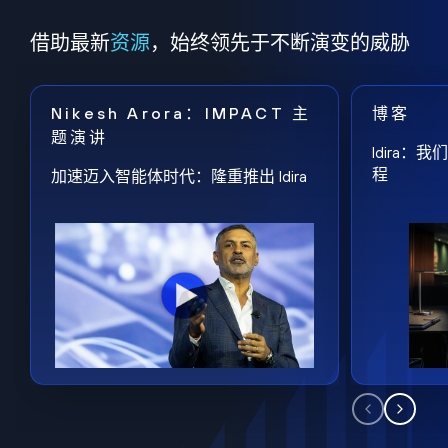
借助最新
资源
，始终领先于不断演变的威胁
Nikesh Arora：IMPACT 主
博客
题演讲
Idira
程
加速迈入智能体时代：隆重推出 Idira