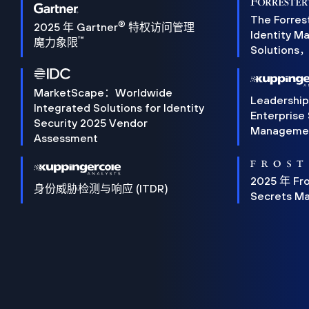
The Forres
®
2025 年 Gartner
特权访问管理
Identity 
™
魔力象限
Solution
MarketScape：Worldwide
Leadershi
Integrated Solutions for Identity
Enterprise
Security 2025 Vendor
Manageme
Assessment
2025 年 Fro
身份威胁检测与响应 (ITDR)
Secrets M