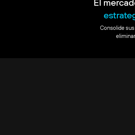
El mercad
estrate
Consolide sus 
eliminar