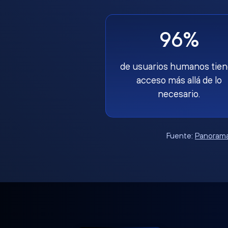
96%
de usuarios humanos tie
acceso más allá de lo
necesario.
Fuente:
Panorama