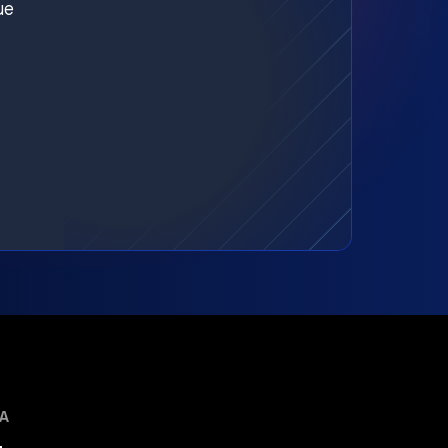
ue
MA