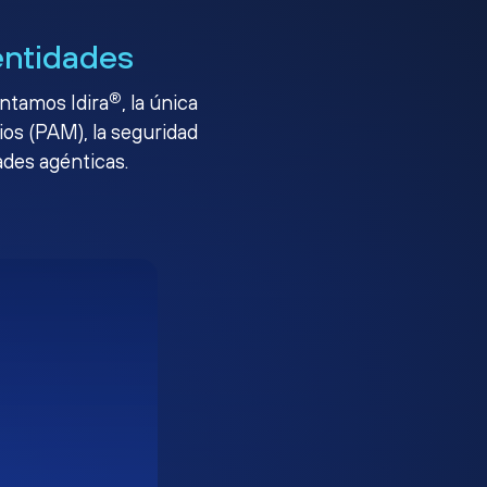
entidades
®
entamos Idira
, la única
ios (PAM), la seguridad
ades agénticas.