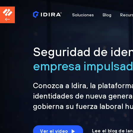
Soluciones
Blog
Recur
Seguridad de iden
empresa impulsada
Conozca a Idira, la platafor
identidades de nueva genera
gobierna su fuerza laboral h
Lee el blog de la
Ver el vídeo