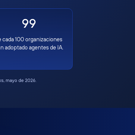
99
e cada 100 organizaciones
n adoptado agentes de IA.
rks, mayo de 2026.