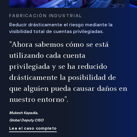
FABRICACIÓN INDUSTRIAL
Reducir drásticamente el riesgo mediante la
visibilidad total de cuentas privilegiadas.
de
a
"Ahora sabemos cómo se está
s
utilizando cada cuenta
 Es
nce
privilegiada y se ha reducido
ado
ub
drásticamente la posibilidad de
que alguien pueda causar daños en
nuestro entorno".
ro
Mukesh Kapadia,
Global Deputy CISO
Lea el caso completo