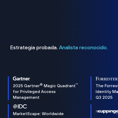
Estrategia probada.
Analista reconocido.
®
™
2025 Gartner
Magic Quadrant
The Forres
for Privileged Access
Identity M
Management
Q3 2025
MarketScape: Worldwide