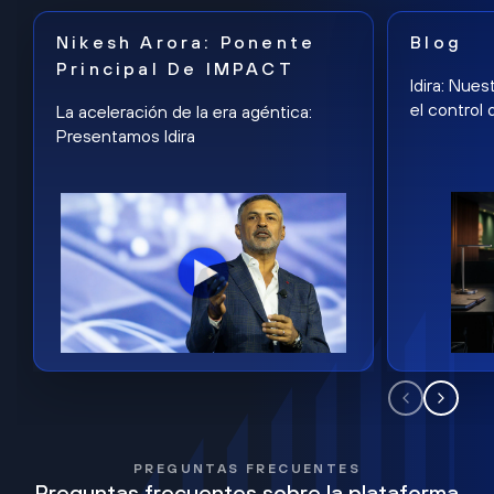
Nikesh Arora: Ponente
Blog
Principal De IMPACT
Idira: Nues
el control 
La aceleración de la era agéntica:
Presentamos Idira
PREGUNTAS FRECUENTES
Preguntas frecuentes sobre la plataforma