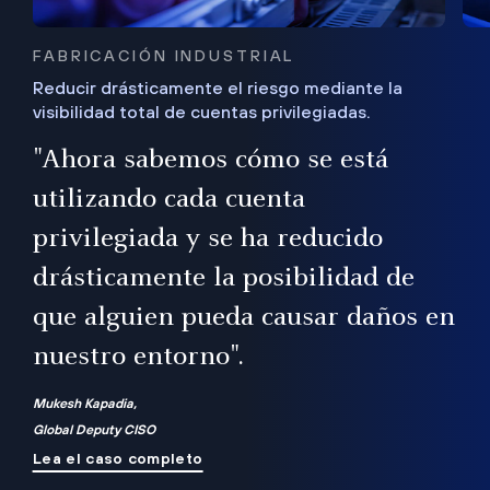
FABRICACIÓN INDUSTRIAL
Reducir drásticamente el riesgo mediante la
visibilidad total de cuentas privilegiadas.
de
a
"Ahora sabemos cómo se está
s
utilizando cada cuenta
 Es
nce
privilegiada y se ha reducido
ado
ub
drásticamente la posibilidad de
que alguien pueda causar daños en
nuestro entorno".
ro
Mukesh Kapadia,
Global Deputy CISO
Lea el caso completo