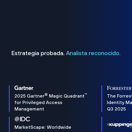
Estrategia probada.
Analista reconocido.
®
™
2025 Gartner
Magic Quadrant
The Forres
for Privileged Access
Identity M
Management
Q3 2025
MarketScape: Worldwide