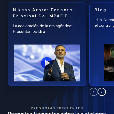
Nikesh Arora: Ponente
Blog
Principal De IMPACT
Idira: Nues
el control 
La aceleración de la era agéntica:
Presentamos Idira
PREGUNTAS FRECUENTES
Preguntas frecuentes sobre la plataforma