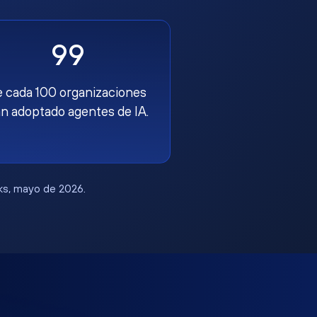
99
e cada 100 organizaciones
n adoptado agentes de IA.
rks, mayo de 2026.