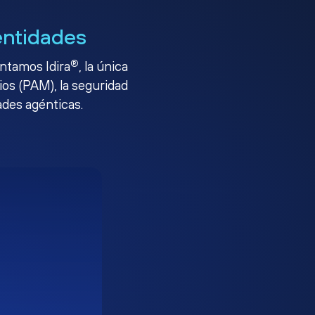
entidades
®
entamos Idira
, la única
ios (PAM), la seguridad
ades agénticas.