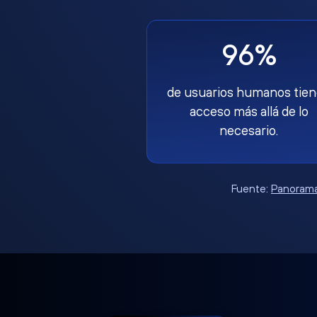
96%
de usuarios humanos tie
acceso más allá de lo
necesario.
Fuente:
Panorama