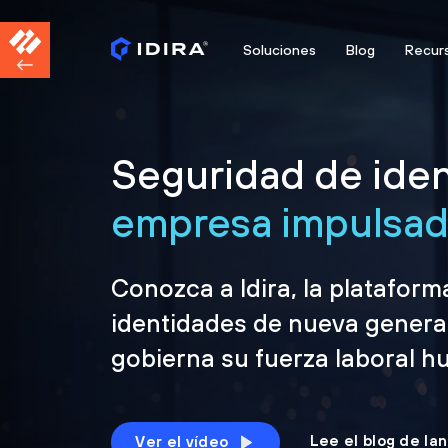
Soluciones
Blog
Recur
Seguridad de iden
empresa impulsada
Conozca a Idira, la platafor
identidades de nueva genera
gobierna su fuerza laboral h
Lee el blog de la
Ver el vídeo