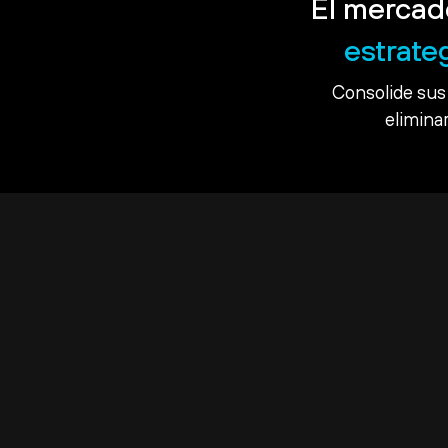
El mercad
estrate
Consolide sus 
eliminar