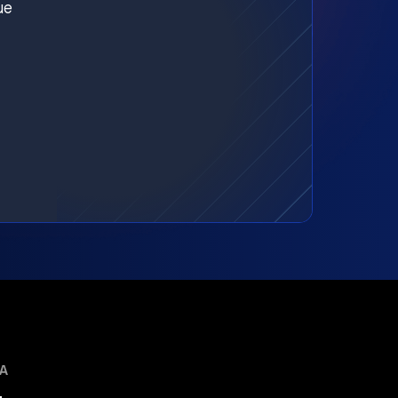
ue
MA