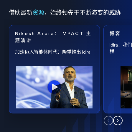
借助最新
资源
，始终领先于不断演变的威胁
Nikesh Arora：IMPACT 主
博客
题演讲
Idira
程
加速迈入智能体时代：隆重推出 Idira