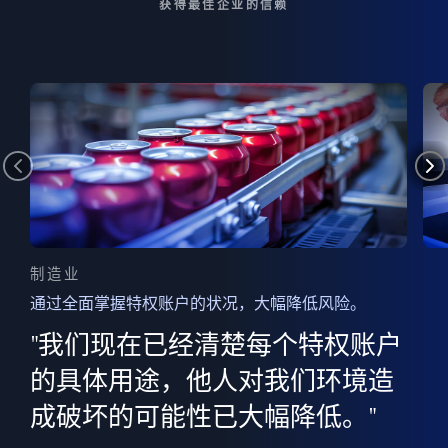
获得最佳企业的信赖
制造业
通过全面掌握特权账户的状况，大幅降低风险。
边
AI
"我们现在已经清楚每个特权账户
全意
的
”
的具体用途，他人对我们环境造
并
成破坏的可能性已大幅降低。"
范