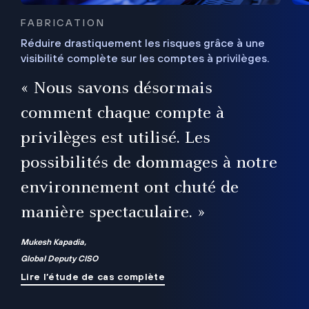
FABRICATION
Réduire drastiquement les risques grâce à une
visibilité complète sur les comptes à privilèges.
ux
e
« Nous savons désormais
r
comment chaque compte à
t
privilèges est utilisé. Les
possibilités de dommages à notre
me
environnement ont chuté de
manière spectaculaire. »
ue
Mukesh Kapadia,
Global Deputy CISO
Lire l’étude de cas complète