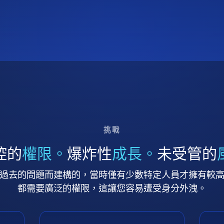
挑戰
控的
權限。
爆炸性
成長。
未受管的
過去的問題而建構的，當時僅有少數特定人員才擁有較
都需要廣泛的權限，這讓您容易遭受身分外洩。