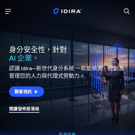
身分安全性，針對
AI 企業。
認識 Idira—新世代身分系統
一款能偵測、控制及
管理您的人力與代理式勞動力。
觀看視訊
閱讀發佈部落格
值得信賴