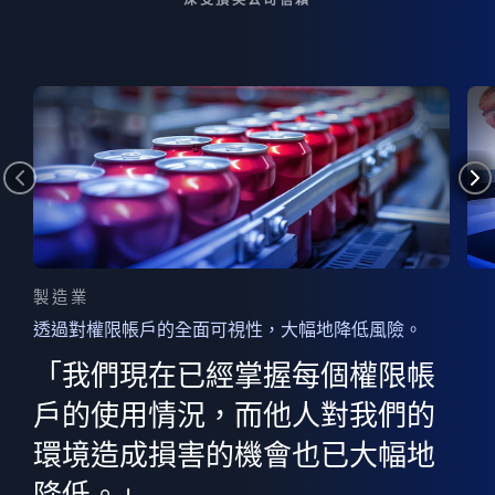
製造業
透過對權限帳戶的全面可視性，大幅地降低風險。
的
器
權限
「我們現在已經掌握每個權限帳
用
的
非
決
戶的使用情況，而他人對我們的
程
憑證
環境造成損害的機會也已大幅地
權