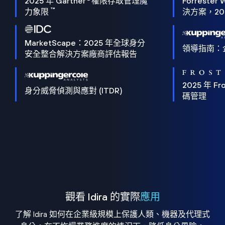
2025 年 Gartner
權限存取管理魔
Forrester 
™
力象限
決方案，202
MarketScape：2025 年全球身分
領導指南：
安全整合解決方案廠商評估報告
2025 年 Fro
身分威脅偵測與應對 (ITDR)
碼管理
觀看 Idira 的實際
應用
了解 Idira 如何在企業級規模上保護人類、機器及代理式