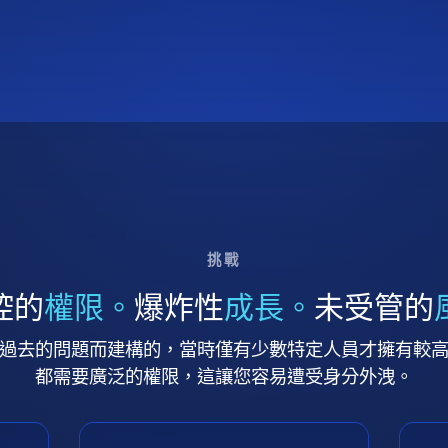
挑戰
控的
權限。
爆炸性
成長。
未受管的
過去的問題而建構的，當時僅有少數特定人員才擁有較
都需要廣泛的權限，這讓您容易遭受身分外洩。