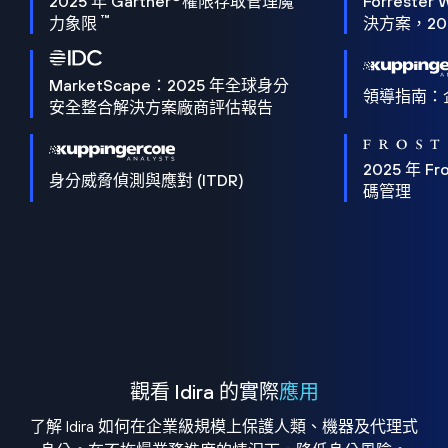
2025 年 Gartner
權限存取管理魔
Forrester 
™
力象限
決方案，202
MarketScape：2025 年全球身分
領導指南：
安全整合解決方案廠商評估報告
2025 年 Fro
身分威脅偵測與應對 (ITDR)
碼管理
觀看 Idira 的實際
應用
了解 Idira 如何在企業級規模上保護人類、機器及代理式