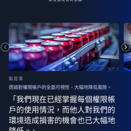
製造業
透過對權限帳戶的全面可視性，大幅地降低風險。
的
器
權限
「我們現在已經掌握每個權限帳
用
的
非
決
戶的使用情況，而他人對我們的
程
憑證
環境造成損害的機會也已大幅地
權