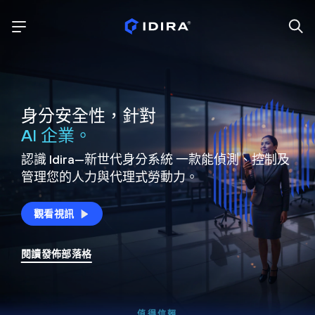
身分安全性，針對
AI 企業。
認識 Idira—新世代身分系統
一款能偵測、控制及
管理您的人力與代理式勞動力。
觀看視訊
閱讀發佈部落格
值得信賴