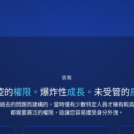
挑戰
控的
權限。
爆炸性
成長。
未受管的
過去的問題而建構的，當時僅有少數特定人員才擁有較
都需要廣泛的權限，這讓您容易遭受身分外洩。