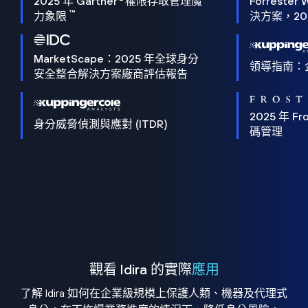
2025 年 Gartner
權限存取管理魔
Forrester 
™
力象限
決方案，202
MarketScape：2025 年全球身分
領導指南：
安全整合解決方案廠商評估報告
2025 年 Fro
身分威脅偵測與應對 (ITDR)
碼管理
觀看 Idira 的實際
應用
了解 Idira 如何在企業級規模上保護人類、機器及代理式