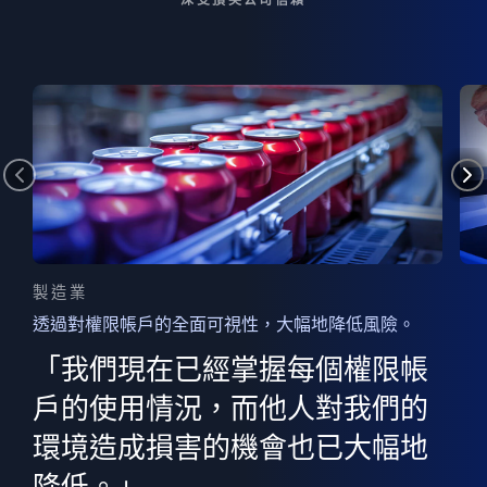
製造業
透過對權限帳戶的全面可視性，大幅地降低風險。
的
器
權限
「我們現在已經掌握每個權限帳
用
的
非
決
戶的使用情況，而他人對我們的
程
憑證
環境造成損害的機會也已大幅地
權