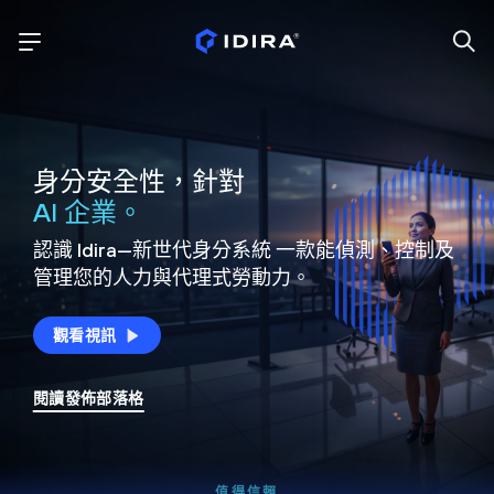
身分安全性，針對
AI 企業。
認識 Idira—新世代身分系統
一款能偵測、控制及
管理您的人力與代理式勞動力。
觀看視訊
閱讀發佈部落格
值得信賴