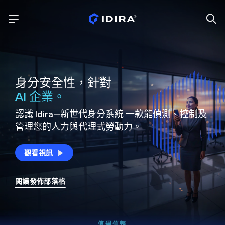
身分安全性，針對
AI 企業。
認識 Idira—新世代身分系統
一款能偵測、控制及
管理您的人力與代理式勞動力。
觀看視訊
閱讀發佈部落格
值得信賴