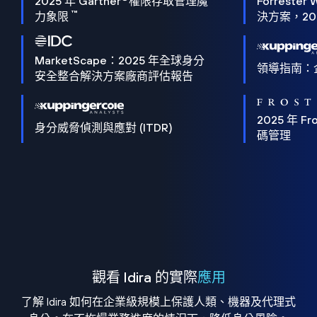
2025 年 Gartner
權限存取管理魔
Forrester 
™
力象限
決方案，202
MarketScape：2025 年全球身分
領導指南：
安全整合解決方案廠商評估報告
2025 年 Fro
身分威脅偵測與應對 (ITDR)
碼管理
觀看 Idira 的實際
應用
了解 Idira 如何在企業級規模上保護人類、機器及代理式