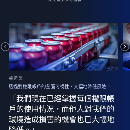
製造業
透過對權限帳戶的全面可視性，大幅地降低風險。
的
器
權限
「我們現在已經掌握每個權限帳
用
的
非
決
戶的使用情況，而他人對我們的
程
憑證
環境造成損害的機會也已大幅地
權