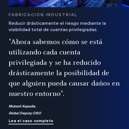
FABRICACIÓN INDUSTRIAL
Reducir drásticamente el riesgo mediante la
visibilidad total de cuentas privilegiadas.
de
a
"Ahora sabemos cómo se está
s
utilizando cada cuenta
 Es
nce
privilegiada y se ha reducido
ado
ub
drásticamente la posibilidad de
que alguien pueda causar daños en
nuestro entorno".
ro
Mukesh Kapadia,
Global Deputy CISO
Lea el caso completo