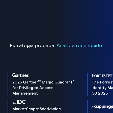
Estrategia probada.
Analista reconocido.
®
™
2025 Gartner
Magic Quadrant
The Forres
for Privileged Access
Identity M
Management
Q3 2025
MarketScape: Worldwide