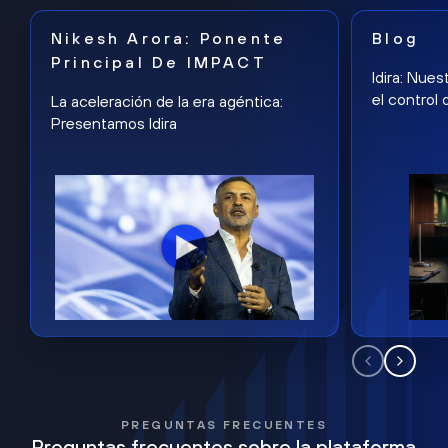
Nikesh Arora: Ponente
Blog
Principal De IMPACT
Idira: Nues
el control 
La aceleración de la era agéntica:
Presentamos Idira
PREGUNTAS FRECUENTES
Preguntas frecuentes sobre la plataforma