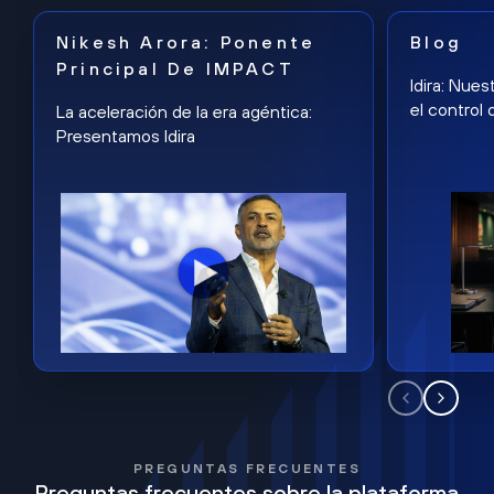
Nikesh Arora: Ponente
Blog
Principal De IMPACT
Idira: Nues
el control 
La aceleración de la era agéntica:
Presentamos Idira
PREGUNTAS FRECUENTES
Preguntas frecuentes sobre la plataforma