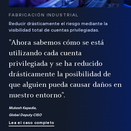
FABRICACIÓN INDUSTRIAL
Reducir drásticamente el riesgo mediante la
visibilidad total de cuentas privilegiadas.
de
a
"Ahora sabemos cómo se está
s
utilizando cada cuenta
 Es
nce
privilegiada y se ha reducido
ado
ub
drásticamente la posibilidad de
que alguien pueda causar daños en
nuestro entorno".
ro
Mukesh Kapadia,
Global Deputy CISO
Lea el caso completo