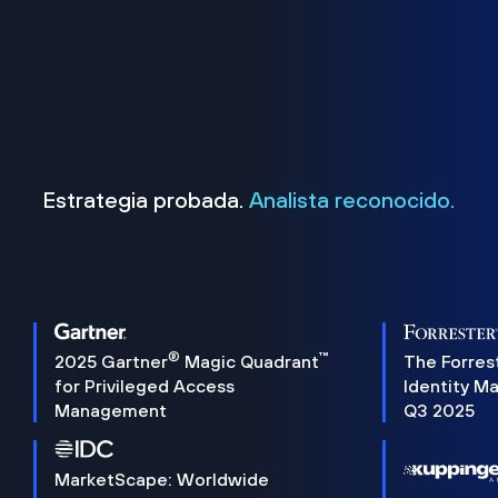
Estrategia probada.
Analista reconocido.
®
™
2025 Gartner
Magic Quadrant
The Forres
for Privileged Access
Identity M
Management
Q3 2025
MarketScape: Worldwide