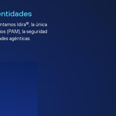
entidades
®
entamos Idira
, la única
ios (PAM), la seguridad
ades agénticas.