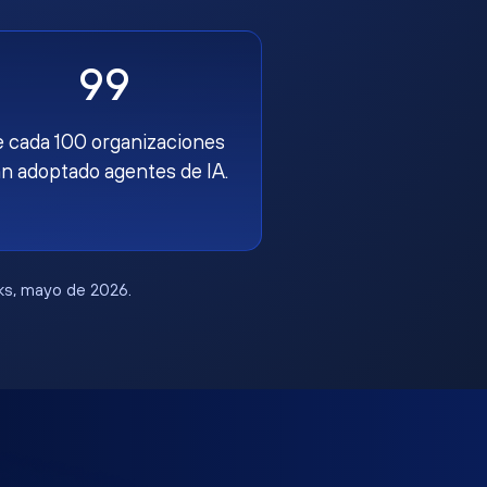
99
e cada 100 organizaciones
n adoptado agentes de IA.
rks, mayo de 2026.