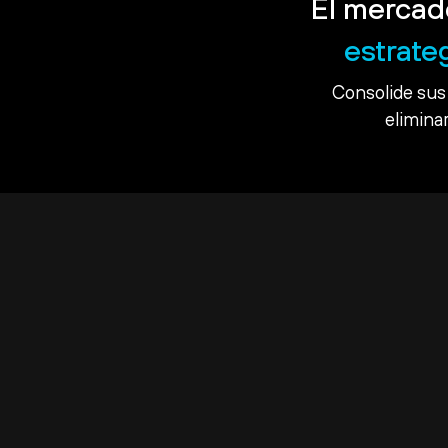
El mercad
estrate
Consolide sus 
eliminar