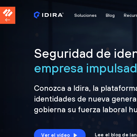
Soluciones
Blog
Recur
Seguridad de iden
empresa impulsada
Conozca a Idira, la platafor
identidades de nueva genera
gobierna su fuerza laboral h
Lee el blog de la
Ver el vídeo