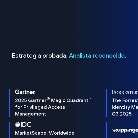
Estrategia probada.
Analista reconocido.
®
™
2025 Gartner
Magic Quadrant
The Forres
for Privileged Access
Identity M
Management
Q3 2025
MarketScape: Worldwide