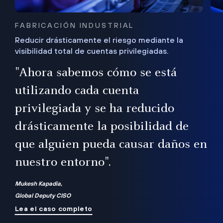
FABRICACIÓN INDUSTRIAL
Reducir drásticamente el riesgo mediante la
visibilidad total de cuentas privilegiadas.
de
a
"Ahora sabemos cómo se está
s
utilizando cada cuenta
 Es
nce
privilegiada y se ha reducido
ado
ub
drásticamente la posibilidad de
que alguien pueda causar daños en
nuestro entorno".
ro
Mukesh Kapadia,
Global Deputy CISO
Lea el caso completo