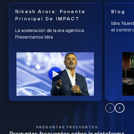
Nikesh Arora: Ponente
Blog
Principal De IMPACT
Idira: Nues
el control 
La aceleración de la era agéntica:
Presentamos Idira
PREGUNTAS FRECUENTES
Preguntas frecuentes sobre la plataforma