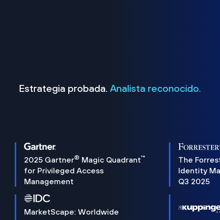
Estrategia probada.
Analista reconocido.
®
™
2025 Gartner
Magic Quadrant
The Forres
for Privileged Access
Identity M
Management
Q3 2025
MarketScape: Worldwide