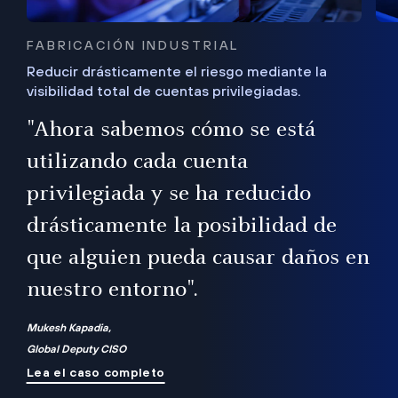
FABRICACIÓN INDUSTRIAL
Reducir drásticamente el riesgo mediante la
visibilidad total de cuentas privilegiadas.
de
a
"Ahora sabemos cómo se está
s
utilizando cada cuenta
 Es
nce
privilegiada y se ha reducido
ado
ub
drásticamente la posibilidad de
que alguien pueda causar daños en
nuestro entorno".
ro
Mukesh Kapadia,
Global Deputy CISO
Lea el caso completo