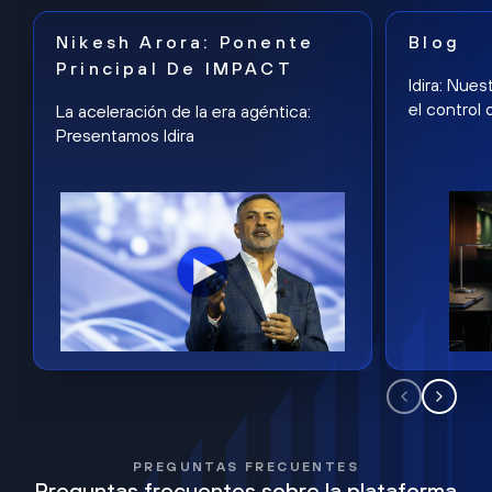
Nikesh Arora: Ponente
Blog
Principal De IMPACT
Idira: Nues
el control 
La aceleración de la era agéntica:
Presentamos Idira
PREGUNTAS FRECUENTES
Preguntas frecuentes sobre la plataforma