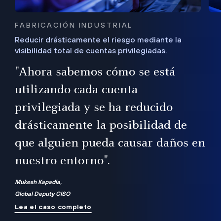
FABRICACIÓN INDUSTRIAL
Reducir drásticamente el riesgo mediante la
visibilidad total de cuentas privilegiadas.
de
a
"Ahora sabemos cómo se está
s
utilizando cada cuenta
 Es
nce
privilegiada y se ha reducido
ado
ub
drásticamente la posibilidad de
que alguien pueda causar daños en
nuestro entorno".
ro
Mukesh Kapadia,
Global Deputy CISO
Lea el caso completo