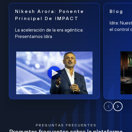
Nikesh Arora: Ponente
Blog
Principal De IMPACT
Idira: Nues
el control 
La aceleración de la era agéntica:
Presentamos Idira
PREGUNTAS FRECUENTES
Preguntas frecuentes sobre la plataforma