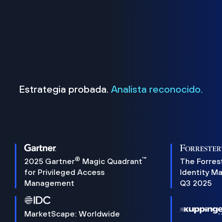
Estrategia probada.
Analista reconocido.
®
™
2025 Gartner
Magic Quadrant
The Forres
for Privileged Access
Identity M
Management
Q3 2025
MarketScape: Worldwide