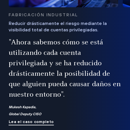
FABRICACIÓN INDUSTRIAL
Reducir drásticamente el riesgo mediante la
visibilidad total de cuentas privilegiadas.
de
a
"Ahora sabemos cómo se está
s
utilizando cada cuenta
 Es
nce
privilegiada y se ha reducido
ado
ub
drásticamente la posibilidad de
que alguien pueda causar daños en
nuestro entorno".
ro
Mukesh Kapadia,
Global Deputy CISO
Lea el caso completo