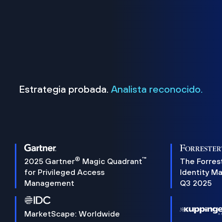
Estrategia probada.
Analista reconocido.
®
™
2025 Gartner
Magic Quadrant
The Forres
for Privileged Access
Identity M
Management
Q3 2025
MarketScape: Worldwide