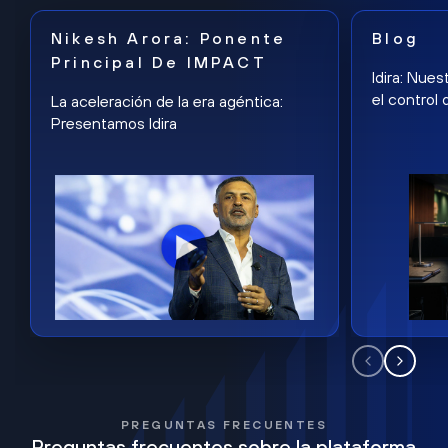
Nikesh Arora: Ponente
Blog
Principal De IMPACT
Idira: Nues
el control 
La aceleración de la era agéntica:
Presentamos Idira
PREGUNTAS FRECUENTES
Preguntas frecuentes sobre la plataforma