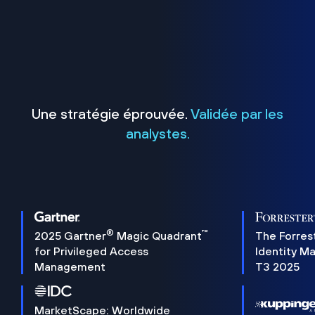
Une stratégie éprouvée.
Validée par les
analystes.
®
™
2025 Gartner
Magic Quadrant
The Forres
for Privileged Access
Identity M
Management
T3 2025
MarketScape: Worldwide