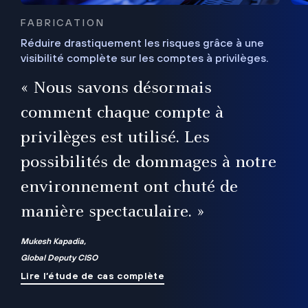
FABRICATION
Réduire drastiquement les risques grâce à une
visibilité complète sur les comptes à privilèges.
ux
e
« Nous savons désormais
r
comment chaque compte à
t
privilèges est utilisé. Les
possibilités de dommages à notre
me
environnement ont chuté de
manière spectaculaire. »
ue
Mukesh Kapadia,
Global Deputy CISO
Lire l’étude de cas complète