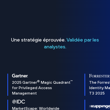
Une stratégie éprouvée.
Validée par les
analystes.
®
™
2025 Gartner
Magic Quadrant
The Forres
for Privileged Access
Identity M
Management
T3 2025
MarketScape: Worldwide