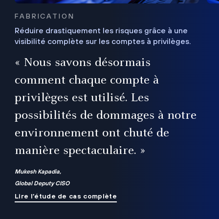
FABRICATION
Réduire drastiquement les risques grâce à une
visibilité complète sur les comptes à privilèges.
ux
e
« Nous savons désormais
r
comment chaque compte à
t
privilèges est utilisé. Les
possibilités de dommages à notre
me
environnement ont chuté de
manière spectaculaire. »
ue
Mukesh Kapadia,
Global Deputy CISO
Lire l’étude de cas complète