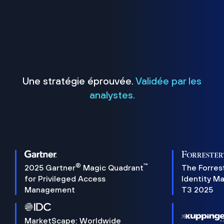
Une stratégie éprouvée.
Validée par les
analystes.
®
™
2025 Gartner
Magic Quadrant
The Forres
for Privileged Access
Identity M
Management
T3 2025
MarketScape: Worldwide