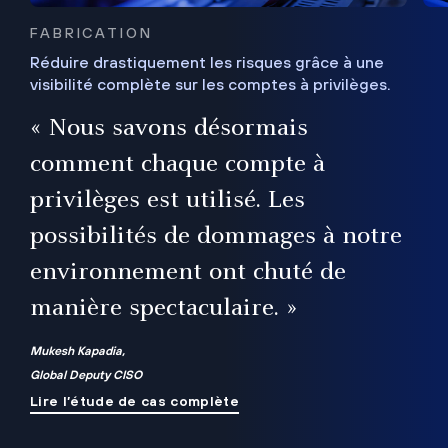
FABRICATION
Réduire drastiquement les risques grâce à une
visibilité complète sur les comptes à privilèges.
ux
e
« Nous savons désormais
r
comment chaque compte à
t
privilèges est utilisé. Les
possibilités de dommages à notre
me
environnement ont chuté de
manière spectaculaire. »
ue
Mukesh Kapadia,
Global Deputy CISO
Lire l’étude de cas complète