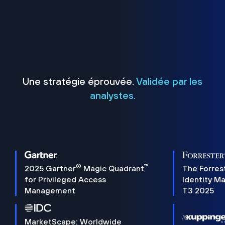
Une stratégie éprouvée.
Validée par les
analystes.
®
™
2025 Gartner
Magic Quadrant
The Forres
for Privileged Access
Identity M
Management
T3 2025
MarketScape: Worldwide