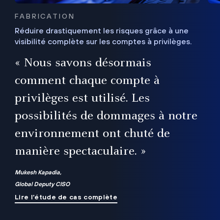
FABRICATION
Réduire drastiquement les risques grâce à une
visibilité complète sur les comptes à privilèges.
ux
e
« Nous savons désormais
r
comment chaque compte à
t
privilèges est utilisé. Les
possibilités de dommages à notre
me
environnement ont chuté de
manière spectaculaire. »
ue
Mukesh Kapadia,
Global Deputy CISO
Lire l’étude de cas complète