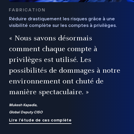
FABRICATION
Réduire drastiquement les risques grâce à une
visibilité complète sur les comptes à privilèges.
ux
e
« Nous savons désormais
r
comment chaque compte à
t
privilèges est utilisé. Les
possibilités de dommages à notre
me
environnement ont chuté de
manière spectaculaire. »
ue
Mukesh Kapadia,
Global Deputy CISO
Lire l’étude de cas complète