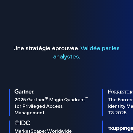
Une stratégie éprouvée.
Validée par les
analystes.
®
™
2025 Gartner
Magic Quadrant
The Forres
for Privileged Access
Identity M
Management
T3 2025
MarketScape: Worldwide