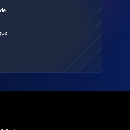
nde
aque