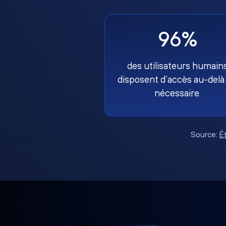
96%
des utilisateurs humain
disposent d’accès au-delà
nécessaire.
Source:
É