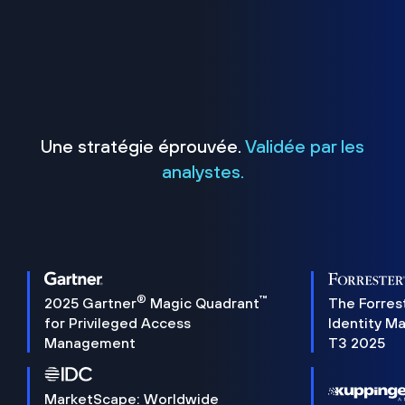
Une stratégie éprouvée.
Validée par les
analystes.
®
™
2025 Gartner
Magic Quadrant
The Forres
for Privileged Access
Identity M
Management
T3 2025
MarketScape: Worldwide