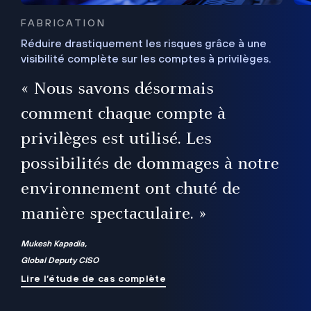
FABRICATION
Réduire drastiquement les risques grâce à une
visibilité complète sur les comptes à privilèges.
ux
e
« Nous savons désormais
r
comment chaque compte à
t
privilèges est utilisé. Les
possibilités de dommages à notre
me
environnement ont chuté de
manière spectaculaire. »
ue
Mukesh Kapadia,
Global Deputy CISO
Lire l’étude de cas complète