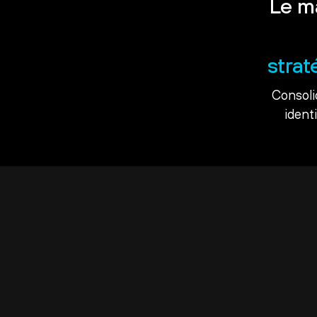
Le m
strat
Consoli
ident