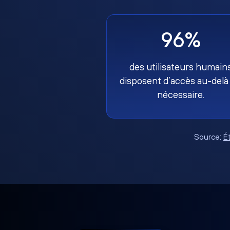
96%
des utilisateurs humain
disposent d’accès au-delà
nécessaire.
Source:
É