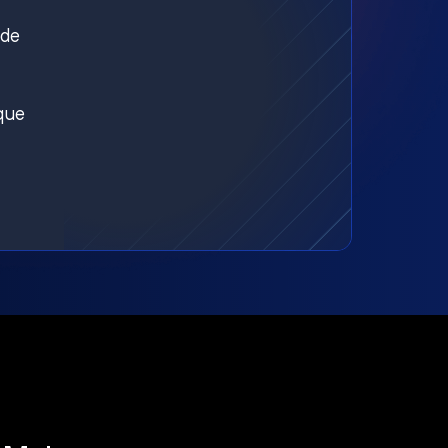
nde
aque