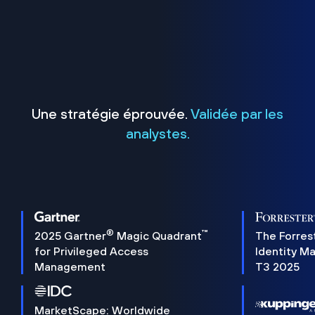
Une stratégie éprouvée.
Validée par les
analystes.
®
™
2025 Gartner
Magic Quadrant
The Forres
for Privileged Access
Identity M
Management
T3 2025
MarketScape: Worldwide