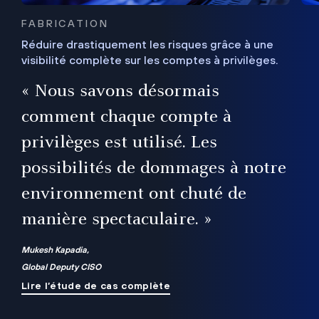
FABRICATION
Réduire drastiquement les risques grâce à une
visibilité complète sur les comptes à privilèges.
ux
e
« Nous savons désormais
r
comment chaque compte à
t
privilèges est utilisé. Les
possibilités de dommages à notre
me
environnement ont chuté de
manière spectaculaire. »
ue
Mukesh Kapadia,
Global Deputy CISO
Lire l’étude de cas complète