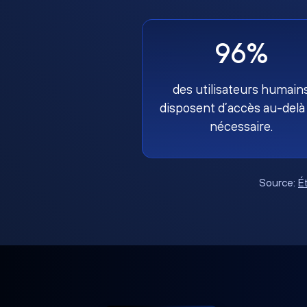
96%
des utilisateurs humain
disposent d’accès au-delà
nécessaire.
Source:
É