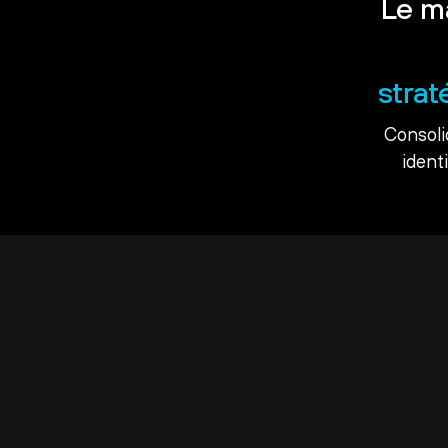
Le m
strat
Consoli
ident