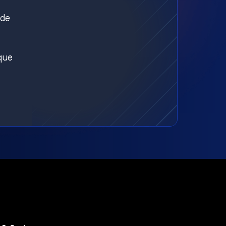
nde
aque