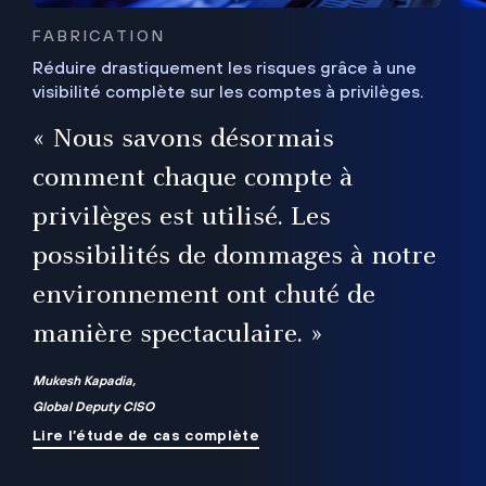
FABRICATION
Réduire drastiquement les risques grâce à une
visibilité complète sur les comptes à privilèges.
ux
e
« Nous savons désormais
r
comment chaque compte à
t
privilèges est utilisé. Les
possibilités de dommages à notre
me
environnement ont chuté de
manière spectaculaire. »
ue
Mukesh Kapadia,
Global Deputy CISO
Lire l’étude de cas complète