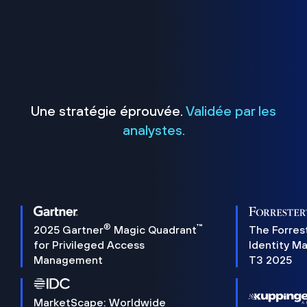
Une stratégie éprouvée.
Validée par les
analystes.
®
™
2025 Gartner
Magic Quadrant
The Forres
for Privileged Access
Identity M
Management
T3 2025
MarketScape: Worldwide