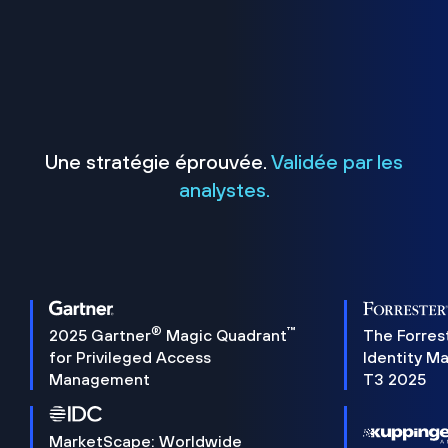
Une stratégie éprouvée.
Validée par les
analystes.
®
™
2025 Gartner
Magic Quadrant
The Forres
for Privileged Access
Identity M
Management
T3 2025
MarketScape: Worldwide