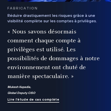
FABRICATION
Réduire drastiquement les risques grâce à une
visibilité complète sur les comptes à privilèges.
ux
e
« Nous savons désormais
r
comment chaque compte à
t
privilèges est utilisé. Les
possibilités de dommages à notre
me
environnement ont chuté de
manière spectaculaire. »
ue
Mukesh Kapadia,
Global Deputy CISO
Lire l’étude de cas complète