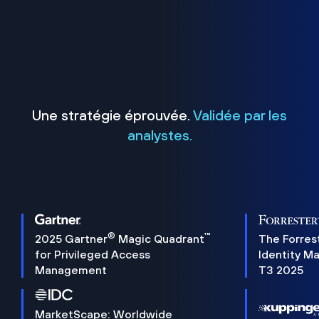
Une stratégie éprouvée.
Validée par les
analystes.
®
™
2025 Gartner
Magic Quadrant
The Forres
for Privileged Access
Identity M
Management
T3 2025
MarketScape: Worldwide