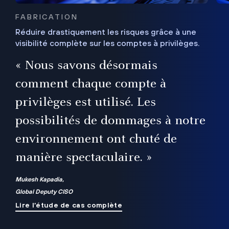
FABRICATION
Réduire drastiquement les risques grâce à une
visibilité complète sur les comptes à privilèges.
ux
e
« Nous savons désormais
r
comment chaque compte à
t
privilèges est utilisé. Les
possibilités de dommages à notre
me
environnement ont chuté de
manière spectaculaire. »
ue
Mukesh Kapadia,
Global Deputy CISO
Lire l’étude de cas complète