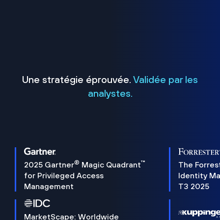
Une stratégie éprouvée.
Validée par les
analystes.
®
™
2025 Gartner
Magic Quadrant
The Forres
for Privileged Access
Identity M
Management
T3 2025
MarketScape: Worldwide