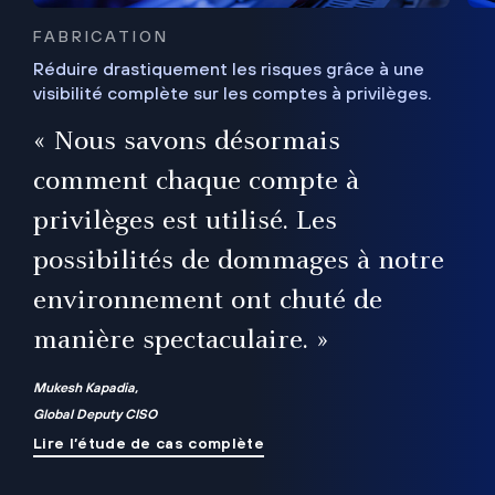
FABRICATION
Réduire drastiquement les risques grâce à une
visibilité complète sur les comptes à privilèges.
ux
e
« Nous savons désormais
r
comment chaque compte à
t
privilèges est utilisé. Les
possibilités de dommages à notre
me
environnement ont chuté de
manière spectaculaire. »
ue
Mukesh Kapadia,
Global Deputy CISO
Lire l’étude de cas complète