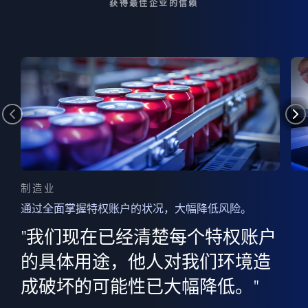
获得最佳企业的信赖
制造业
通过全面掌握特权账户的状况，大幅降低风险。
边
AI
"我们现在已经清楚每个特权账户
全意
的
”
的具体用途，他人对我们环境造
并
成破坏的可能性已大幅降低。"
范