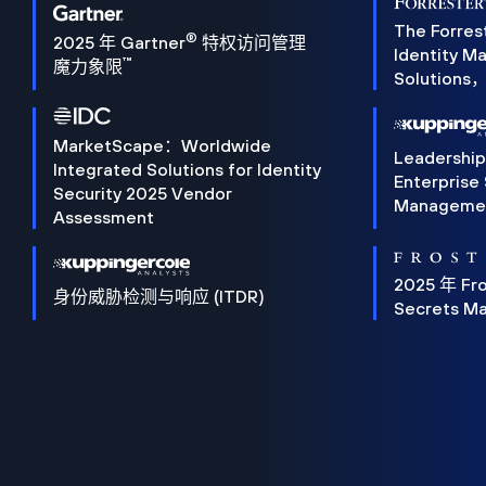
The Forres
®
2025 年 Gartner
特权访问管理
Identity 
™
魔力象限
Solution
MarketScape：Worldwide
Leadershi
Integrated Solutions for Identity
Enterprise
Security 2025 Vendor
Manageme
Assessment
2025 年 Fro
身份威胁检测与响应 (ITDR)
Secrets M