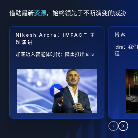
借助最新
资源
，始终领先于不断演变的威胁
Nikesh Arora：IMPACT 主
博客
题演讲
Idira
程
加速迈入智能体时代：隆重推出 Idira