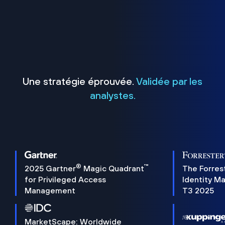
Une stratégie éprouvée.
Validée par les
analystes.
®
™
2025 Gartner
Magic Quadrant
The Forres
for Privileged Access
Identity M
Management
T3 2025
MarketScape: Worldwide