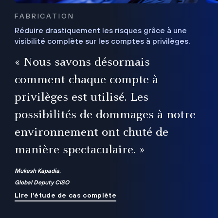
FABRICATION
Réduire drastiquement les risques grâce à une
visibilité complète sur les comptes à privilèges.
ux
e
« Nous savons désormais
r
comment chaque compte à
t
privilèges est utilisé. Les
possibilités de dommages à notre
me
environnement ont chuté de
manière spectaculaire. »
ue
Mukesh Kapadia,
Global Deputy CISO
Lire l’étude de cas complète