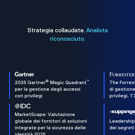
Strategia collaudata.
Analista
riconosciuto.
®
™
2025 Gartner
Magic Quadrant
The Forres
per la gestione degli accessi
di gestione
con privilegi
privilegi, 
MarketScape: Valutazione
globale dei fornitori di soluzioni
Leadershi
integrate per la sicurezza delle
dei segreti
identità 2025