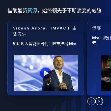
借助最新
资源
，始终领先于不断演变的威胁
Nikesh Arora：IMPACT 主
博客
题演讲
Idira
程
加速迈入智能体时代：隆重推出 Idira