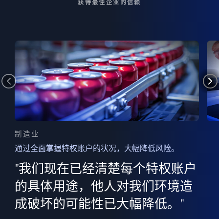
获得最佳企业的信赖
制造业
通过全面掌握特权账户的状况，大幅降低风险。
边
AI
"我们现在已经清楚每个特权账户
全意
的
”
的具体用途，他人对我们环境造
并
成破坏的可能性已大幅降低。"
范