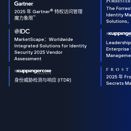
The Forres
®
2025 年 Gartner
特权访问管理
Identity 
™
魔力象限
Solution
MarketScape：Worldwide
Leadershi
Integrated Solutions for Identity
Enterprise
Security 2025 Vendor
Manageme
Assessment
2025 年 Fro
身份威胁检测与响应 (ITDR)
Secrets M