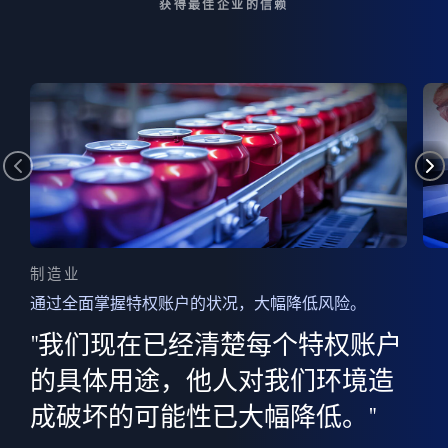
获得最佳企业的信赖
制造业
通过全面掌握特权账户的状况，大幅降低风险。
边
AI
"我们现在已经清楚每个特权账户
全意
的
”
的具体用途，他人对我们环境造
并
成破坏的可能性已大幅降低。"
范