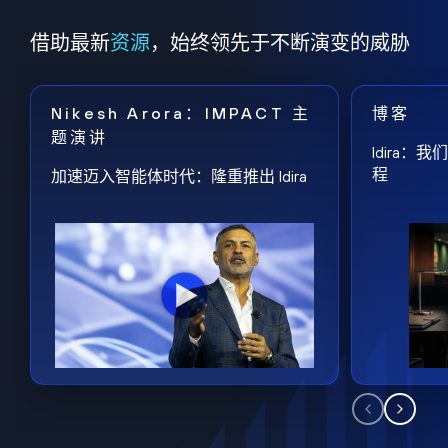
借助最新
资源
，始终领先于不断演变的威胁
Nikesh Arora：IMPACT 主
博客
题演讲
Idira
程
加速迈入智能体时代：隆重推出 Idira