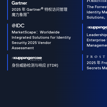
The Forres
®
2025 年 Gartner
特权访问管理
Identity 
™
魔力象限
Solution
MarketScape：Worldwide
Leadershi
Integrated Solutions for Identity
Enterprise
Security 2025 Vendor
Manageme
Assessment
2025 年 Fro
身份威胁检测与响应 (ITDR)
Secrets M