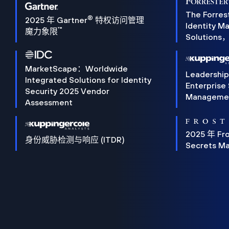
The Forres
®
2025 年 Gartner
特权访问管理
Identity 
™
魔力象限
Solution
MarketScape：Worldwide
Leadershi
Integrated Solutions for Identity
Enterprise
Security 2025 Vendor
Manageme
Assessment
2025 年 Fro
身份威胁检测与响应 (ITDR)
Secrets M