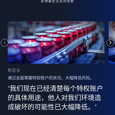
获得最佳企业的信赖
制造业
通过全面掌握特权账户的状况，大幅降低风险。
边
AI
"我们现在已经清楚每个特权账户
全意
的
”
的具体用途，他人对我们环境造
并
成破坏的可能性已大幅降低。"
范