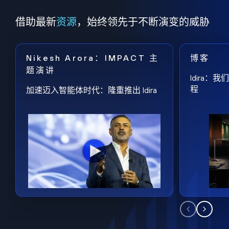
借助最新
资源
，始终领先于不断演变的威胁
Nikesh Arora：IMPACT 主
博客
题演讲
Idira
程
加速迈入智能体时代：隆重推出 Idira